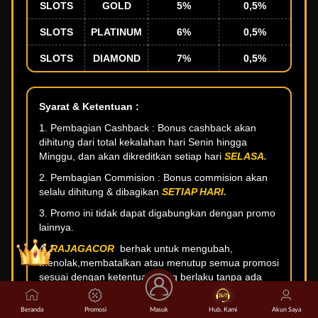
SLOTS
GOLD
5%
0,5%
SLOTS
PLATINUM
6%
0,5%
SLOTS
DIAMOND
7%
0,5%
Syarat & Ketentuan :
1. Pembagian Cashback : Bonus cashback akan
dihitung dari total kekalahan hari Senin hingga
Minggu, dan akan dikreditkan setiap hari
SELASA.
2. Pembagian Commision : Bonus commision akan
selalu dihitung & dibagikan
SETIAP HARI.
3. Promo ini tidak dapat digabungkan dengan promo
Tap Me!
lainnya.
4.
RAJAGACOR
berhak untuk mengubah,
menolak,membatalkan atau menutup semua promosi
sesuai dengan ketentuan yang berlaku tanpa ada
pemberitahuan sebelumnya.
Beranda
5. Apabila ditemukan adanya indikasi kecurangan,
Promosi
Masuk
Hub. Kami
Akun Saya