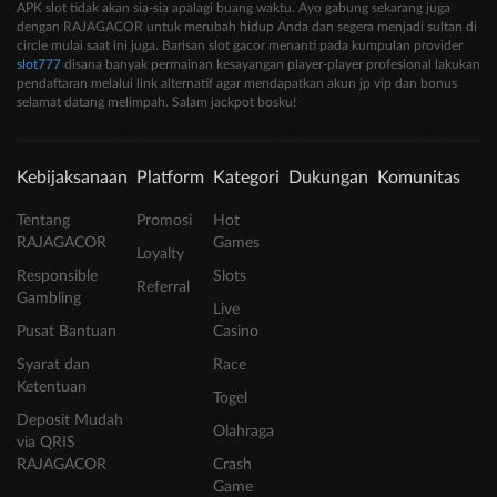
APK slot tidak akan sia-sia apalagi buang waktu. Ayo gabung sekarang juga
dengan RAJAGACOR untuk merubah hidup Anda dan segera menjadi sultan di
circle mulai saat ini juga. Barisan slot gacor menanti pada kumpulan provider
slot777
disana banyak permainan kesayangan player-player profesional lakukan
pendaftaran melalui link alternatif agar mendapatkan akun jp vip dan bonus
selamat datang melimpah. Salam jackpot bosku!
Kebijaksanaan
Platform
Kategori
Dukungan
Komunitas
Tentang
Promosi
Hot
RAJAGACOR
Games
Loyalty
Responsible
Slots
Referral
Gambling
Live
Pusat Bantuan
Casino
Syarat dan
Race
Ketentuan
Togel
Deposit Mudah
Olahraga
via QRIS
RAJAGACOR
Crash
Game