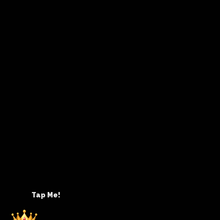
Tap Me!