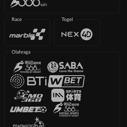
Race
Togel
Olahraga