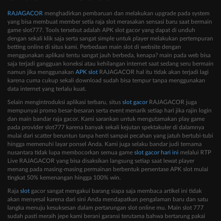
RAJAGACOR
menghadirkan pembaruan dan melakukan upgrade pada system
yang bisa membuat member setia raja slot merasakan sensasi baru saat bermain
game slot777. Tools tersebut adalah APK slot gacor yang dapat di unduh
dengan sekali klik saja serta sangat simple untuk player melakukan pertempuran
betting online di situs kami. Perbedaan main slot di website dengan
menggunakan aplikasi tentu sangat jauh berbeda, kenapa? main pada web bisa
saja terjadi gangguan koneksi atau kehilangan internet saat sedang seru bermain
namun jika menggunakan
APK slot
RAJAGACOR hal itu tidak akan terjadi lagi
karena cuma cukup sekali download sudah bisa tempur tanpa menggunakan
data internet yang terlalu kuat.
Selain mengintroduksi aplikasi terbaru, situs
slot gacor
RAJAGACOR juga
mempunyai promo besar-besaran serta event menarik setiap hari jika rajin login
dan main bandar raja gacor. Kami sarankan untuk mengutamakan play game
pada provider slot777 karena banyak sekali kejutan spektakuler di dalamnya
mulai dari scatter beruntun tanpa henti sampai pecahan yang jatuh bertubi-tubi
hingga memenuhi layar ponsel Anda. Kami juga selaku bandar judi ternama
nusantara tidak lupa membocorkan semua game
slot gacor hari ini
melalui RTP
Live RAJAGACOR yang bisa disaksikan langsung setiap saat lewat player
menang pada masing-masing permainan berbentuk persentase APK slot mulai
tingkat 50% kemenangan hingga 100% win.
Raja
slot
gacor sangat mengakui barang siapa saja membaca artikel ini tidak
akan menyesal karena dari sini Anda mendapatkan pengalaman baru dan satu
langka menuju kesuksesan dalam pertarungan slot online mu. Main slot 777
sudah pasti meraih jepe kami berani garansi terutama bahwa bertarung pakai