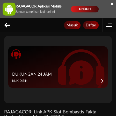
×
RAJAGACOR Aplikasi Mobile
UNDUH
Jangan tampilkan lagi hari ini
Masuk
Daftar
DUKUNGAN 24 JAM
KLIK DISINI
RAJAGACOR: Link APK Slot Bombastis Fakta