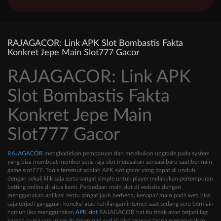
RAJAGACOR: Link APK Slot Bombastis Fakta
Konkret Jepe Main Slot777 Gacor
RAJAGACOR: Link APK
Slot Bombastis Fakta
Konkret Jepe Main
Slot777 Gacor
RAJAGACOR
menghadirkan pembaruan dan melakukan upgrade pada system
yang bisa membuat member setia raja slot merasakan sensasi baru saat bermain
game slot777. Tools tersebut adalah APK slot gacor yang dapat di unduh
dengan sekali klik saja serta sangat simple untuk player melakukan pertempuran
betting online di situs kami. Perbedaan main slot di website dengan
menggunakan aplikasi tentu sangat jauh berbeda, kenapa? main pada web bisa
saja terjadi gangguan koneksi atau kehilangan internet saat sedang seru bermain
namun jika menggunakan
APK slot
RAJAGACOR hal itu tidak akan terjadi lagi
karena cuma cukup sekali download sudah bisa tempur tanpa menggunakan