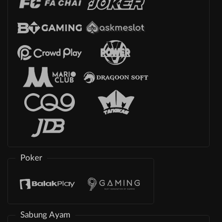
Poker
Sabung Ayam