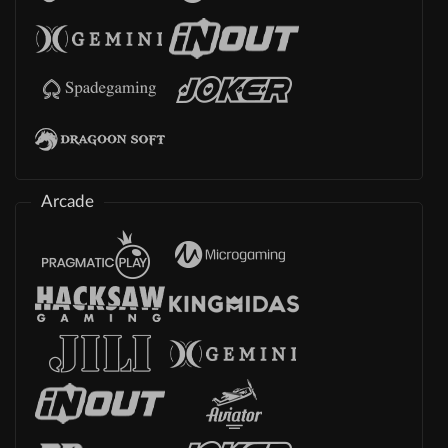
Arcade