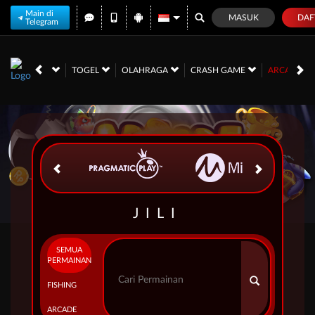
Main di
MASUK
DAF
Telegram
NO
RACE
TOGEL
OLAHRAGA
CRASH GAME
ARCADE
JILI
SEMUA
PERMAINAN
FISHING
ARCADE