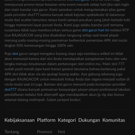
mempunyai promo besar-besaran serta event menarik setiap hari jika rajin login
dan main bandar raja gacor. Kami sarankan untuk mengutamakan play game
pada provider slot777 karena banyak sekali kejutan spektakuler di dalamnya
mulai dari scatter beruntun tanpa henti sampai pecahan yang jatuh bertubi-tubi
hingga memenuhi layar ponsel Anda. Kami juga selaku bandar judi ternama
nusantara tidak lupa membocorkan semua game
slot gacor hari ini
melalui RTP
Live RAJAGACOR yang bisa disaksikan langsung setiap saat lewat player
menang pada masing-masing permainan berbentuk persentase APK slot mulai
tingkat 50% kemenangan hingga 100% win.
Raja
slot
gacor sangat mengakui barang siapa saja membaca artikel ini tidak
akan menyesal karena dari sini Anda mendapatkan pengalaman baru dan satu
langka menuju kesuksesan dalam pertarungan slot online mu. Main slot 777
sudah pasti meraih jepe kami berani garansi terutama bahwa bertarung pakai
APK slot tidak akan sia-sia apalagi buang waktu. Ayo gabung sekarang juga
dengan RAJAGACOR untuk merubah hidup Anda dan segera menjadi sultan di
circle mulai saat ini juga. Barisan slot gacor menanti pada kumpulan provider
slot777
disana banyak permainan kesayangan player-player profesional lakukan
pendaftaran melalui link alternatif agar mendapatkan akun jp vip dan bonus
selamat datang melimpah. Salam jackpot bosku!
Kebijaksanaan
Platform
Kategori
Dukungan
Komunitas
Tentang
Promosi
Hot