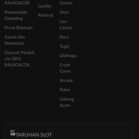
RAJAGACOR
Games
Loyalty
Responsible
Slots
Referral
Gambling
Live
Pusat Bantuan
Casino
Syarat dan
Race
Ketentuan
Togel
Deposit Mudah
Olahraga
via QRIS
RAJAGACOR
Crash
Game
Arcade
Poker
Sabung
Ayam
TARUHAN SLOT