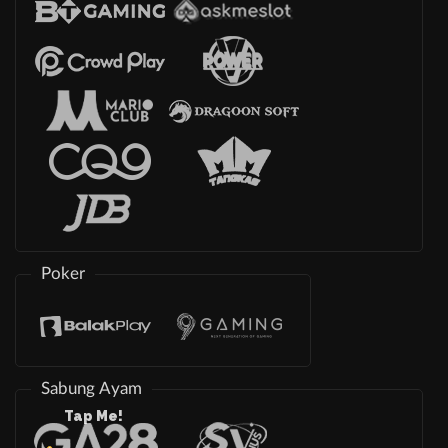
Poker
Sabung Ayam
Tap Me!