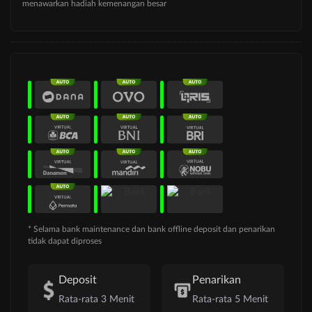
menawarkan hadiah kemenangan besar
* Selama bank maintenance dan bank offline deposit dan penarikan
tidak dapat diproses
Deposit
Penarikan
Rata-rata 3 Menit
Rata-rata 5 Menit