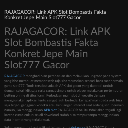
RAJAGACOR: Link APK Slot Bombastis Fakta
Konkret Jepe Main Slot777 Gacor
RAJAGACOR: Link APK
Slot Bombastis Fakta
Konkret Jepe Main
Slot777 Gacor
RAJAGACOR
menghadirkan pembaruan dan melakukan upgrade pada system
yang bisa membuat member setia raja slot merasakan sensasi baru saat bermain
game slot777. Tools tersebut adalah APK slot gacor yang dapat di unduh
dengan sekali klik saja serta sangat simple untuk player melakukan pertempuran
betting online di situs kami. Perbedaan main slot di website dengan
menggunakan aplikasi tentu sangat jauh berbeda, kenapa? main pada web bisa
saja terjadi gangguan koneksi atau kehilangan internet saat sedang seru bermain
namun jika menggunakan
APK slot
RAJAGACOR hal itu tidak akan terjadi lagi
karena cuma cukup sekali download sudah bisa tempur tanpa menggunakan
data internet yang terlalu kuat.
Selain mengintroduksi aplikasi terbaru, situs
slot gacor
RAJAGACOR juga