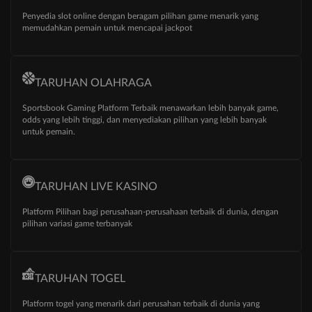
Penyedia slot online dengan beragam pilihan game menarik yang
memudahkan pemain untuk mencapai jackpot
TARUHAN OLAHRAGA
Sportsbook Gaming Platform Terbaik menawarkan lebih banyak game,
odds yang lebih tinggi, dan menyediakan pilihan yang lebih banyak
untuk pemain.
TARUHAN LIVE KASINO
Platform Pilihan bagi perusahaan-perusahaan terbaik di dunia, dengan
pilihan variasi game terbanyak
TARUHAN TOGEL
Platform togel yang menarik dari perusahan terbaik di dunia yang