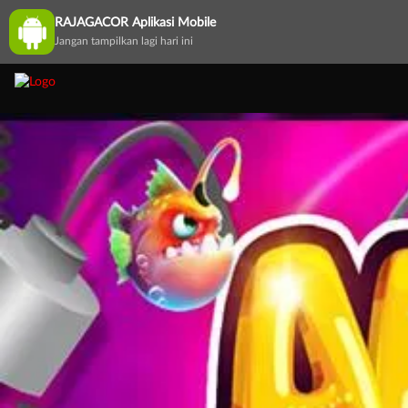
RAJAGACOR Aplikasi Mobile
Jangan tampilkan lagi hari ini