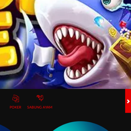
POKER
SABUNG AYAM